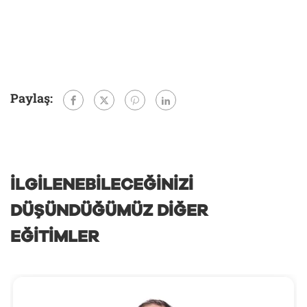
Paylaş:
İLGILENEBILECEĞINIZI
DÜŞÜNDÜĞÜMÜZ DIĞER
EĞITIMLER