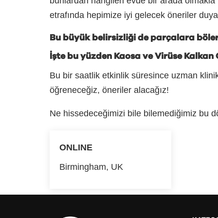
bunlardan hangileri evde bir arada olmakla ilg
etrafında hepimize iyi gelecek öneriler duya
Bu büyük belirsizliği de parçalara böl
İşte bu yüzden Kaosa ve Virüse Kalkan O
Bu bir saatlik etkinlik süresince uzman klin
öğreneceğiz,
öneriler alacağız!
Ne hissedeceğimizi bile bilemediğimiz bu d
ONLINE
Paylaş:
Birmingham, UK