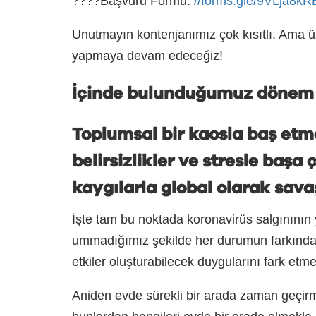
????Başvuru Formu:
//forms.gle/9VLja8
Unutmayın kontenjanımız çok kısıtlı. Ama
yapmaya devam edeceğiz!
İçinde bulunduğumuz dönem b
Toplumsal bir kaosla baş etm
belirsizlikler ve stresle başa
kaygılarla global olarak sava
İşte tam bu noktada koronavirüs salgınının y
ummadığımız şekilde her durumun farkında o
etkiler oluşturabilecek duygularını fark etme
Aniden evde sürekli bir arada zaman geçir