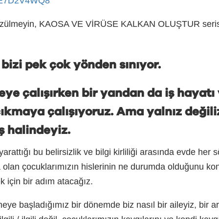
kRE7D2V4WQ8
 üzülmeyin, KAOSA VE VİRÜSE KALKAN OLUŞTUR serisinde 
izi pek çok yönden sınıyor.
eye çalışırken bir yandan da iş hayatı
 çıkmaya çalışıyoruz. Ama yalnız değiliz
ş halindeyiz.
arattığı bu belirsizlik ve bilgi kirliliği arasında evde h
lan çocuklarımızın hislerinin ne durumda olduğunu konuş
k için bir adım atacağız.
meye başladığımız bir dönemde biz
nasıl bir aileyiz, bir