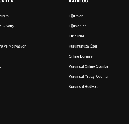
ORILER
KATALOG
elişimi
Eğitimler
 & Satış
Eğitmenler
Etkinlikler
ma ve Motivasyon
Kurumunuza Özel
Online Eğitimler
cı
Kurumsal Online Oyunlar
Kurumsal Yılbaşı Oyunları
Kurumsal Hediyeler