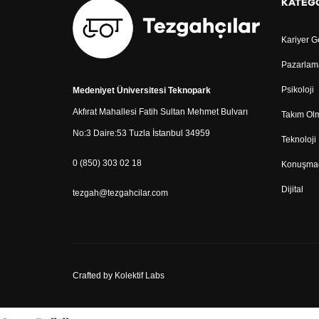
KATEG
Kariyer G
Pazarlama
Psikoloji
Medeniyet Üniversitesi Teknopark
Akfırat Mahallesi Fatih Sultan Mehmet Bulvarı
Takım Ol
No:3 Daire:53 Tuzla İstanbul 34959
Teknoloji
0 (850) 303 02 18
Konuşma
Dijital
tezgah@tezgahcilar.com
Crafted by
Kolektif Labs