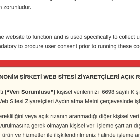
in zorunludur.
e website to function and is used specifically to collect
datory to procure user consent prior to running these co
NONİM ŞİRKETİ
WEB SİTESİ ZİYARETÇİLERİ AÇIK R
ti
(“Veri Sorumlusu”)
kişisel verilerinizi 6698 sayılı K
Web Sitesi Ziyaretçileri Aydınlatma Metni çerçevesinde 
gerekliliğini veya açık rızanın aranmadığı diğer kişisel ve
rulmasına gerek olmayan kişisel veri işleme şartları dışı
nu ürün ve hizmetler ile ilişkilendirilmeniz halinde işleme a