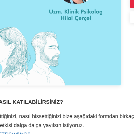
SIL KATILABİLİRSİNİZ?
ğinizi, nasıl hissettiğinizi bize aşağıdaki formdan birk
tkisi dalga dalga yayılsın istiyoruz.