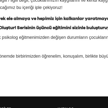
ili / ilgili değil, çocuklarımızın kaygılarını ve kendi kaygı
cağımız bu içeriği iple çekiyoruz!
erek ele almaya ve hepimiz için kalkanlar yaratmay
luştur! Serisinin üçüncü eğitimini sizinle buluşturu
ik psikolog eğitmenimizden değişen durumların çocukların p
önemde birbirimizden öğrenelim, konuşalım, birlikte büy