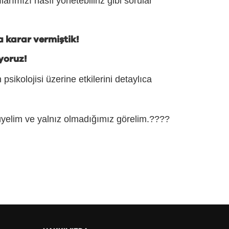
larımızı nasıl yönetebiliriz gibi sorular
a karar vermiştik!
yoruz!
sikolojisi üzerine etkilerini detaylıca
üyelim ve yalnız olmadığımız görelim.????